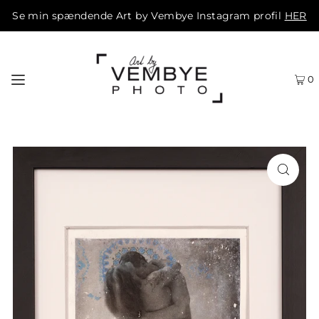
Se min spændende Art by Vembye Instagram profil
HER
0