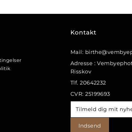
Kontakt
Mail: birthe@vembye
ingelser
Adresse : Vembyephot
litik
Risskov
Tlf. 20642232
CVR: 25199693