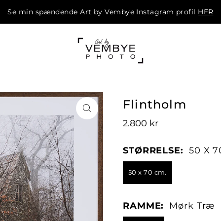
Se min spændende Art by Vembye Instagram profil
HER
m
Flintholm
2.800 kr
STØRRELSE:
50 X 7
50 x 70 cm.
RAMME:
Mørk Træ