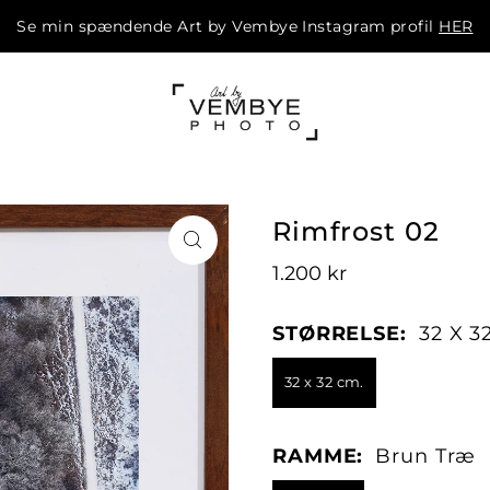
Se min spændende Art by Vembye Instagram profil
HER
m
Rimfrost 02
1.200 kr
STØRRELSE:
32 X 3
32 x 32 cm.
RAMME:
Brun Træ