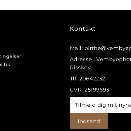
Kontakt
Mail: birthe@vembye
ingelser
Adresse : Vembyephot
litik
Risskov
Tlf. 20642232
CVR: 25199693