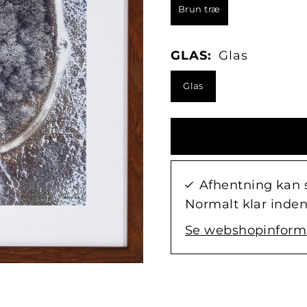
Brun træ
GLAS:
Glas
Glas
Afhentning kan 
Normalt klar inden
Se webshopinform