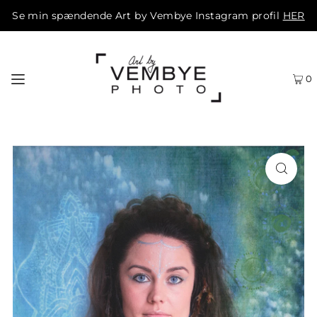
Se min spændende Art by Vembye Instagram profil
HER
0