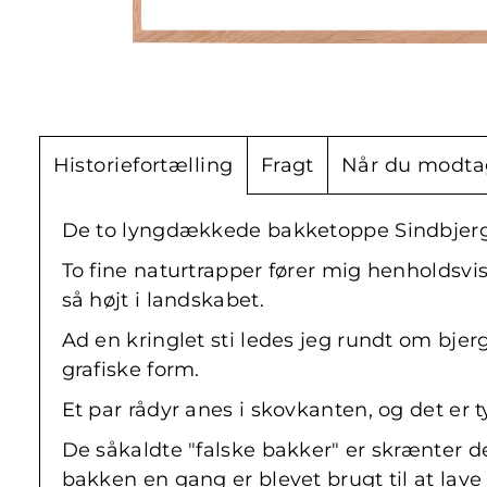
Historiefortælling
Fragt
Når du modta
De to lyngdækkede bakketoppe Sindbjerg o
To fine naturtrapper fører mig henholdsvis
så højt i landskabet.
Ad en kringlet sti ledes jeg rundt om bje
grafiske form.
Et par rådyr anes i skovkanten, og det er t
De såkaldte "falske bakker" er skrænter 
bakken en gang er blevet brugt til at lave