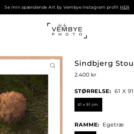
Se min spændende Art by Vembye Instagram profil
HER
m
Sindbjerg Stou
2.400 kr
STØRRELSE:
61 X 9
61 x 91 cm.
RAMME:
Egetræ