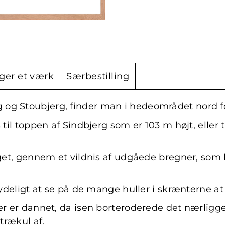
ger et værk
Særbestilling
g Stoubjerg, finder man i hedeområdet nord for
 til toppen af Sindbjerg som er 103 m højt, elle
rget, gennem et vildnis af udgåede bregner, som 
ydeligt at se på de mange huller i skrænterne at h
der er dannet, da isen borteroderede det nærli
 trækul af.