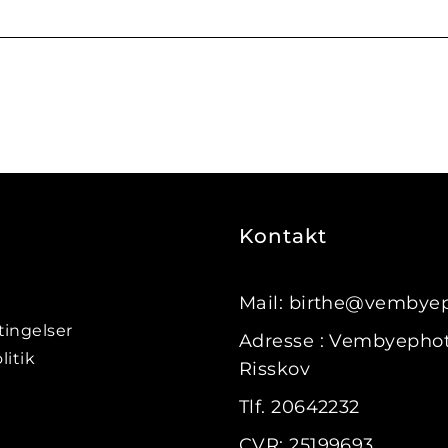
Kontakt
Mail: birthe@vembye
ingelser
Adresse : Vembyephot
litik
Risskov
Tlf. 20642232
CVR: 25199693